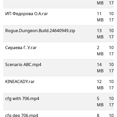
MB
17:4
ИП Федорова О.А.rar
11
10.
MB
17:4
Rogue.Dungeon.Build.24640949.zip
13
10.
MB
17:4
Сираева Г. У.rar
2
10.
MB
17:4
Scenario ABC.mp4
14
10.
MB
17:4
KINEACADY.rar
12
10.
MB
17:0
cfg with 706.mp4
5
10.
MB
17:0
cfg dep 706.mp4
8
10.