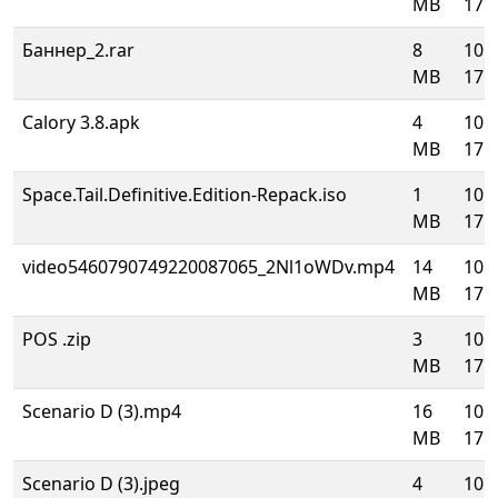
MB
17:4
Баннер_2.rar
8
10.
MB
17:4
Calory 3.8.apk
4
10.
MB
17:4
Space.Tail.Definitive.Edition-Repack.iso
1
10.
MB
17:4
video5460790749220087065_2Nl1oWDv.mp4
14
10.
MB
17:4
POS .zip
3
10.
MB
17:4
Scenario D (3).mp4
16
10.
MB
17:4
Scenario D (3).jpeg
4
10.