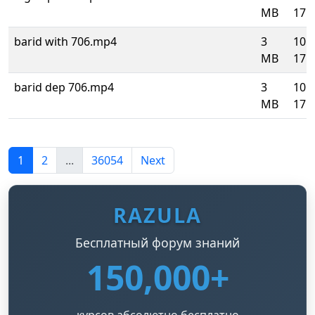
MB
17:0
barid with 706.mp4
3
10.
MB
17:0
barid dep 706.mp4
3
10.
MB
17:0
1
2
...
36054
Next
RAZULA
Бесплатный форум знаний
150,000+