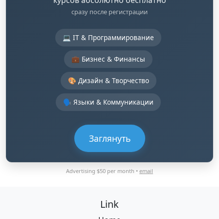
курсов абсолютно бесплатно
сразу после регистрации
💻 IT & Программирование
💼 Бизнес & Финансы
🎨 Дизайн & Творчество
🗣️ Языки & Коммуникации
Заглянуть
Advertising $50 per month •
email
Link