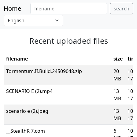
Home
search
Recent uploaded files
filename
size
tim
Tormentum.II.Build.24509048.zip
20
10.
MB
17:4
SCENARIO E (2).mp4
13
10.
MB
17:4
scenario e (2).jpeg
13
10.
MB
17:4
__StealthR 7.com
6
10.