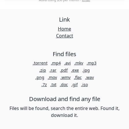
Link
Home
Contact
Find files
.torrent
.mp4
.avi
.mkv
.mp3
.zip
.rar
.pdf
.exe
.jpg
.png
.mov
.wmv
.flac
.wav
.7z
.txt
.doc
.gif
.iso
Download and find any file
Files will be found, search the entire web. Found it,
download it.