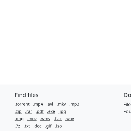
Find files
Do
.torrent
.mp4
.avi
.mkv
.mp3
Fil
Fou
.zip
.rar
.pdf
.exe
.jpg
.png
.mov
.wmv
.flac
.wav
.7z
.txt
.doc
.gif
.iso