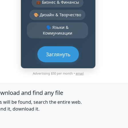
💼 Бизнес & Финансы
🎨 Дизайн & Творчество
🗣️ Языки &
Коммуникации
Заглянуть
Advertising $50 per month •
email
wnload and find any file
es will be found, search the entire web.
nd it, download it.