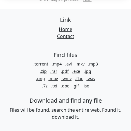
Link
Home
Contact
Find files
.torrent
.mp4
.avi
.mkv
.mp3
.zip
.rar
.pdf
.exe
.jpg
.png
.mov
.wmv
.flac
.wav
.7z
.txt
.doc
.gif
.iso
Download and find any file
Files will be found, search the entire web. Found it,
download it.