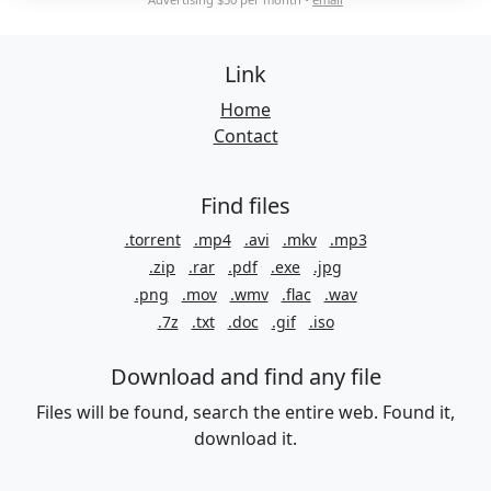
Link
Home
Contact
Find files
.torrent
.mp4
.avi
.mkv
.mp3
.zip
.rar
.pdf
.exe
.jpg
.png
.mov
.wmv
.flac
.wav
.7z
.txt
.doc
.gif
.iso
Download and find any file
Files will be found, search the entire web. Found it,
download it.