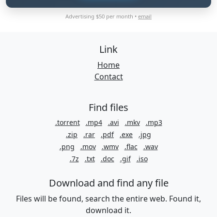
Advertising $50 per month •
email
Link
Home
Contact
Find files
.torrent
.mp4
.avi
.mkv
.mp3
.zip
.rar
.pdf
.exe
.jpg
.png
.mov
.wmv
.flac
.wav
.7z
.txt
.doc
.gif
.iso
Download and find any file
Files will be found, search the entire web. Found it,
download it.