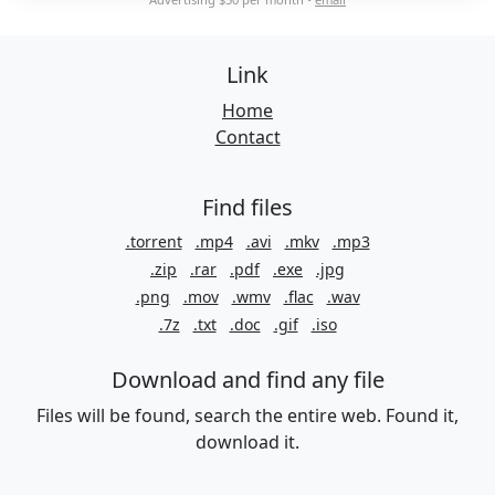
Link
Home
Contact
Find files
.torrent
.mp4
.avi
.mkv
.mp3
.zip
.rar
.pdf
.exe
.jpg
.png
.mov
.wmv
.flac
.wav
.7z
.txt
.doc
.gif
.iso
Download and find any file
Files will be found, search the entire web. Found it,
download it.