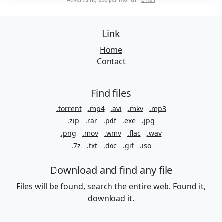
Link
Home
Contact
Find files
.torrent
.mp4
.avi
.mkv
.mp3
.zip
.rar
.pdf
.exe
.jpg
.png
.mov
.wmv
.flac
.wav
.7z
.txt
.doc
.gif
.iso
Download and find any file
Files will be found, search the entire web. Found it,
download it.