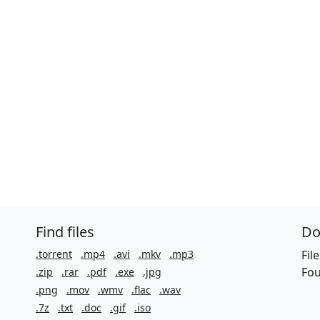
Find files
Do
.torrent
.mp4
.avi
.mkv
.mp3
Fil
Fou
.zip
.rar
.pdf
.exe
.jpg
.png
.mov
.wmv
.flac
.wav
.7z
.txt
.doc
.gif
.iso