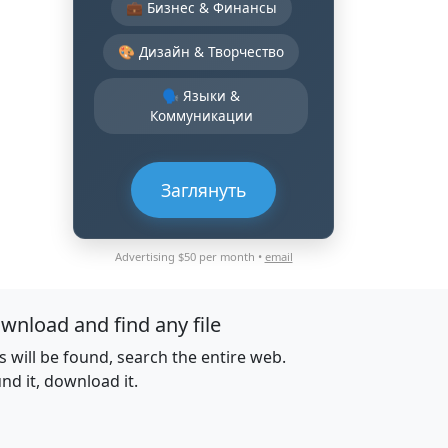
💼 Бизнес & Финансы
🎨 Дизайн & Творчество
🗣️ Языки &
Коммуникации
Заглянуть
Advertising $50 per month •
email
wnload and find any file
es will be found, search the entire web.
nd it, download it.