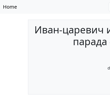
Home
Иван-царевич и
парада 
d