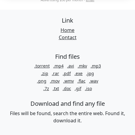
Link
Home
Contact
Find files
.torrent
.mp4
.avi
.mkv
.mp3
.zip
.rar
.pdf
.exe
.jpg
.png
.mov
.wmv
.flac
.wav
.7z
.txt
.doc
.gif
.iso
Download and find any file
Files will be found, search the entire web. Found it,
download it.