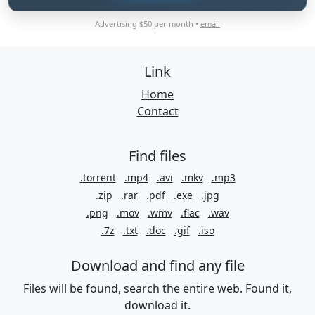
Advertising $50 per month •
email
Link
Home
Contact
Find files
.torrent
.mp4
.avi
.mkv
.mp3
.zip
.rar
.pdf
.exe
.jpg
.png
.mov
.wmv
.flac
.wav
.7z
.txt
.doc
.gif
.iso
Download and find any file
Files will be found, search the entire web. Found it,
download it.