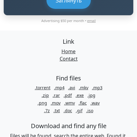
Заглянуть
Advertising $50 per month •
email
Link
Home
Contact
Find files
.torrent
.mp4
.avi
.mkv
.mp3
.zip
.rar
.pdf
.exe
.jpg
.png
.mov
.wmv
.flac
.wav
.7z
.txt
.doc
.gif
.iso
Download and find any file
Files will be found, search the entire web. Found it,