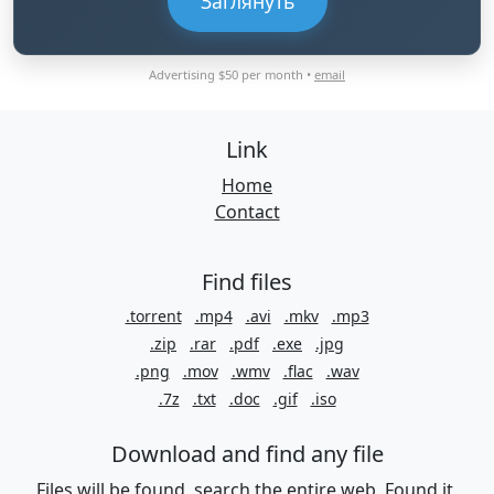
Заглянуть
Advertising $50 per month •
email
Link
Home
Contact
Find files
.torrent
.mp4
.avi
.mkv
.mp3
.zip
.rar
.pdf
.exe
.jpg
.png
.mov
.wmv
.flac
.wav
.7z
.txt
.doc
.gif
.iso
Download and find any file
Files will be found, search the entire web. Found it,