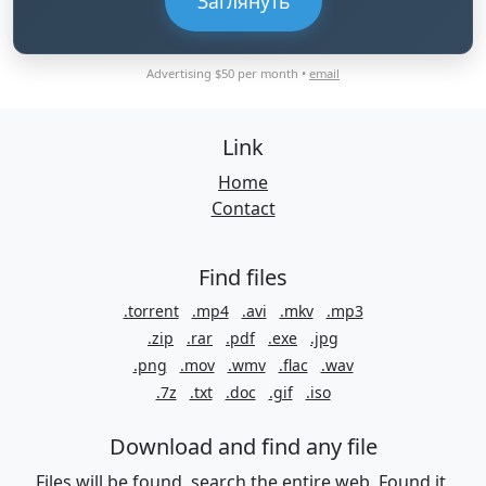
Заглянуть
Advertising $50 per month •
email
Link
Home
Contact
Find files
.torrent
.mp4
.avi
.mkv
.mp3
.zip
.rar
.pdf
.exe
.jpg
.png
.mov
.wmv
.flac
.wav
.7z
.txt
.doc
.gif
.iso
Download and find any file
Files will be found, search the entire web. Found it,